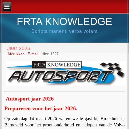
FRTA KNOWLEDGE
Scripta manent, verba volant
Jaar 2026
Afdrukken
|
E-mail
|
Hits: 1527
Autosport jaar 2026
Prepareren voor het jaar 2026.
Op zaterdag 14 maart 2026 waren we te gast bij Broekhuis in
Barneveld voor het groot onderhoud en nalopen van de Volvo