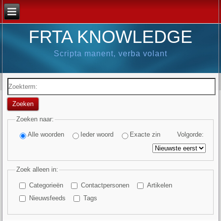
FRTA KNOWLEDGE
Scripta manent, verba volant
Zoekterm:
Zoeken
Zoeken naar:
Alle woorden
Ieder woord
Exacte zin
Volgorde:
Zoek alleen in:
Categorieën
Contactpersonen
Artikelen
Nieuwsfeeds
Tags